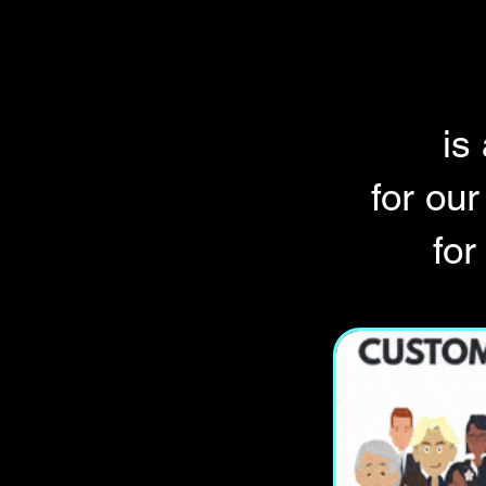
is
for ou
for