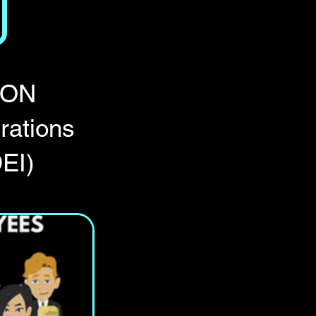
ION
rations
DEI)