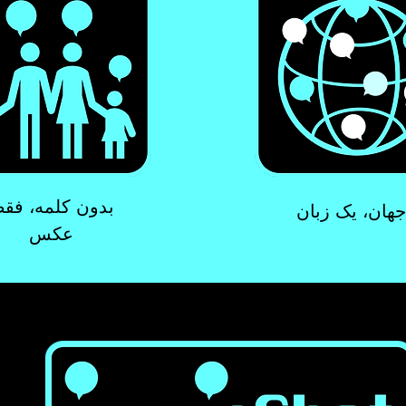
بدون کلمه، فق
هان، یک زبان
عکس